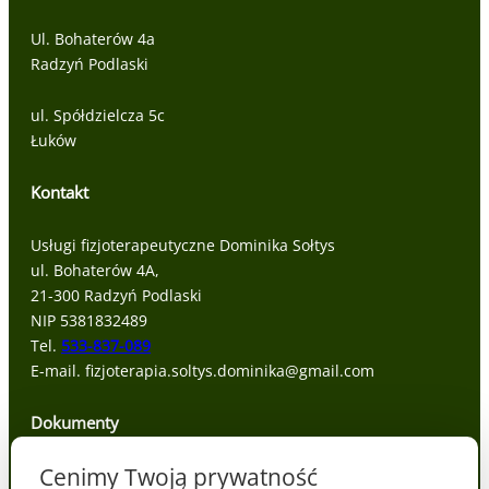
Ul. Bohaterów 4a
Radzyń Podlaski
ul. Spółdzielcza 5c
Łuków
Kontakt
Usługi fizjoterapeutyczne Dominika Sołtys
ul. Bohaterów 4A,
21-300 Radzyń Podlaski
NIP 5381832489
Tel.
533-837-089
E-mail. fizjoterapia.soltys.dominika@gmail.com
Dokumenty
Cenimy Twoją prywatność
Polityka prywatności