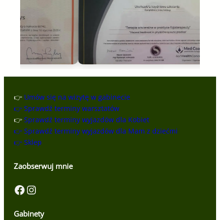
👉
Umów się na wizytę w gabinecie
👉 Sprawdź terminy warsztatów
👉
Sprawdź terminy wyjazdów dla Kobiet
👉 Sprawdź terminy wyjazdów dla Mam z dziećmi
👉 Sklep
Zaobserwuj mnie
Facebook
Instagram
Gabinety